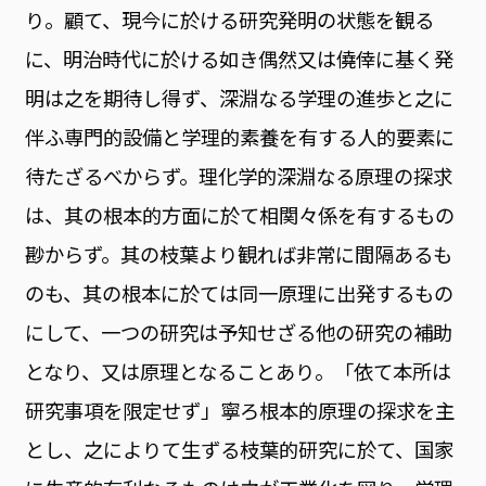
り。顧て、現今に於ける研究発明の状態を観る
に、明治時代に於ける如き偶然又は僥倖に基く発
明は之を期待し得ず、深淵なる学理の進歩と之に
伴ふ専門的設備と学理的素養を有する人的要素に
待たざるべからず。理化学的深淵なる原理の探求
は、其の根本的方面に於て相関々係を有するもの
尠からず。其の枝葉より観れば非常に間隔あるも
のも、其の根本に於ては同一原理に出発するもの
にして、一つの研究は予知せざる他の研究の補助
となり、又は原理となることあり。「依て本所は
研究事項を限定せず」寧ろ根本的原理の探求を主
とし、之によりて生ずる枝葉的研究に於て、国家