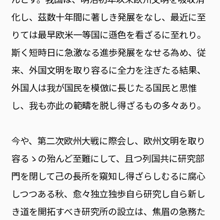
化し、茲数十年間に著しき発展をなし、最近に至
りては最早欧米一等国に遜色を看ざるに至れり。
斯く短時日に急激なる進歩発展をなせる為め、従
来、外国文明を取り容るに全力を注ぎたる結果、
外国人は我が国民を模倣に長じたる国民と思惟
し、我も亦此の範疇を脱し得ざるもの多々あり。
今や、第二次欧州大戦に際会し、欧州文明を取り
容るゝの殆んど至難にして、且つ列国共に研究部
門を閉して己の長所を窺知し得ざらしむるに腐心
しつつある秋、愈々独立独歩自ら研究し自ら新し
き道を開拓すべき研究所の設立は、焦眉の急務た