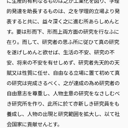
に生産的有利なるものは之が工業化を図り、学理
的発達を助長するものは、之を学理的立場より発
表すると共に、益々深く之に進む所あらしめんと
す。要は形而下、形而上両方面の研究を行なふに
在り。而して、研究者の思ふ所に従ひて真の研究
を遂げしめんと欲せば、生活の不安、研究の不
安、将来の不安を有せしめず、研究者先天的の天
賦又は性質に任せ、自由なる立場に置て初めて真
の研究は完成さるべく、之が達成の為め研究者の
自由意志を尊重し、人物主意の研究をなさしむべ
き研究所を作り、此所に於て亦新しき研究員をも
養成し、人物の出現と研究範囲を拡大し、以て社
会国家に貢献せんとす。