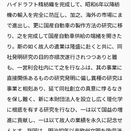
ハイドラフト精紡織を完成して、昭和6年以降紡
機の輸入を完全に防圧し、加之、海外の市場にま
で進出し、更に国産自動車の製作方法の研究に移
り、之を完成して国産自動車供給の端緒を開きた
り。斯の如く故人の遺業は隆盛に赴くと共に、同
社発明研究の目的亦順次遂行されつつありと雖
も、一営利会社内にて之を行なふは、其の事業に
直接関係あるものの研究発明に偏し異種の研究は
事業と相剋あり、延て同社創立の真意に悖るなき
を保し難く、新に本財団法人を設立し広く理化学
に根底を有する研究を行なひ、一は以て国益の増
進に貢献し、一は以て故人の業績を永久に記念せ
んとす。我国は、明治初年以来欧州文明を吸収消