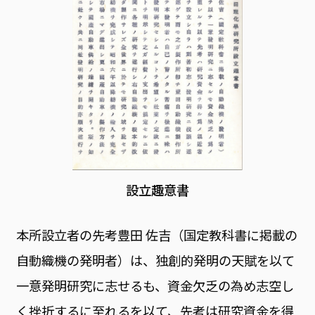
設立趣意書
本所設立者の先考豊田 佐吉（国定教科書に掲載の
自動織機の発明者）は、独創的発明の天賦を以て
一意発明研究に志せるも、資金欠乏の為め志空し
く挫折するに至れるを以て、先考は研究資金を得