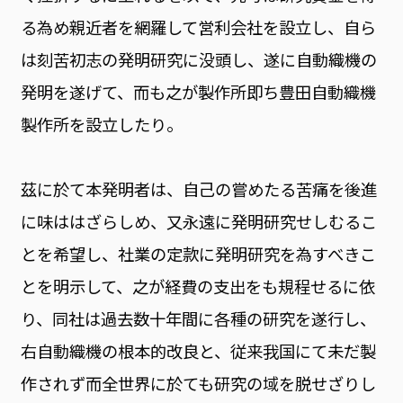
る為め親近者を網羅して営利会社を設立し、自ら
は刻苦初志の発明研究に没頭し、遂に自動織機の
発明を遂げて、而も之が製作所即ち豊田自動織機
製作所を設立したり。
茲に於て本発明者は、自己の嘗めたる苦痛を後進
に味ははざらしめ、又永遠に発明研究せしむるこ
とを希望し、社業の定款に発明研究を為すべきこ
とを明示して、之が経費の支出をも規程せるに依
り、同社は過去数十年間に各種の研究を遂行し、
右自動織機の根本的改良と、従来我国にて未だ製
作されず而全世界に於ても研究の域を脱せざりし