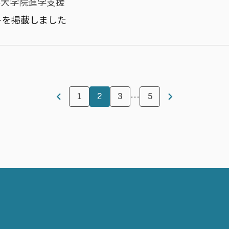
外大学院進学支援
トを掲載しました
…
1
2
3
5